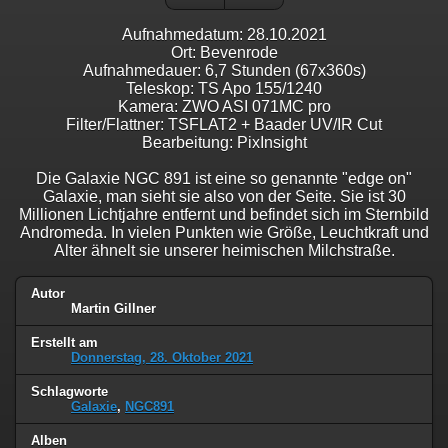
Aufnahmedatum: 28.10.2021
Ort: Bevenrode
Aufnahmedauer: 6,7 Stunden (67x360s)
Teleskop: TS Apo 155/1240
Kamera: ZWO ASI 071MC pro
Filter/Flattner: TSFLAT2 + Baader UV/IR Cut
Bearbeitung: PixInsight
Die Galaxie NGC 891 ist eine so genannte "edge on"
Galaxie, man sieht sie also von der Seite. Sie ist 30
Millionen Lichtjahre entfernt und befindet sich im Sternbild
Andromeda. In vielen Punkten wie Größe, Leuchtkraft und
Alter ähnelt sie unserer heimischen Milchstraße.
Autor
Martin Gillner
Erstellt am
Donnerstag, 28. Oktober 2021
Schlagworte
Galaxie
,
NGC891
Alben