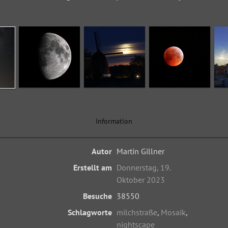
Information
Autor
Martin Gillner
Erstellt am
Donnerstag, 19.
Oktober 2023
Besuche
38550
Schlagworte
milchstraße
,
Mosaik
,
nightscape