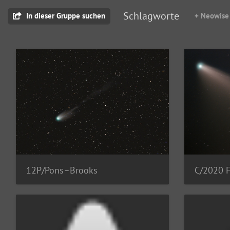
Schlagworte
In dieser Gruppe suchen
+ Neowise
12P/Pons–Brooks
C/2020 