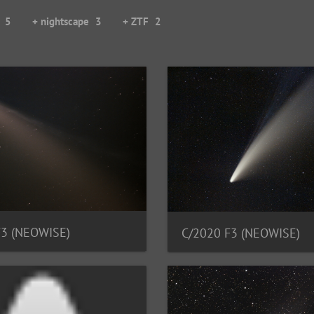
5
+ nightscape
3
+ ZTF
2
F3 (NEOWISE)
C/2020 F3 (NEOWISE)