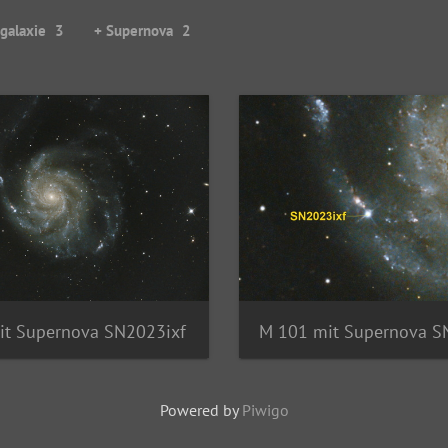
galaxie
3
+ Supernova
2
it Supernova SN2023ixf
Powered by
Piwigo