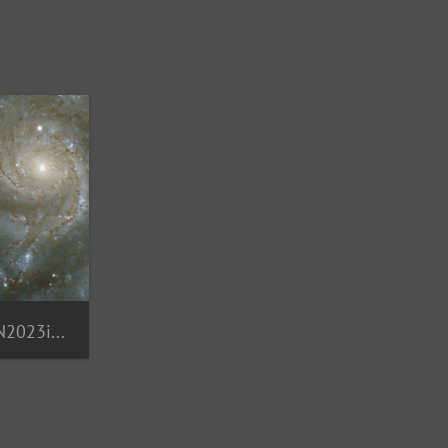
M 101 mit Supernova SN2023ixf Ausschnitt